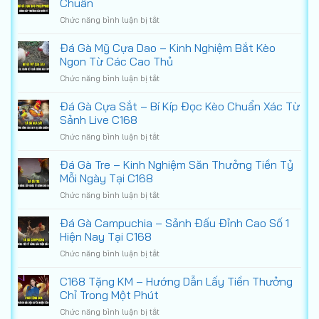
Chuẩn
Dao
ở
Chức năng bình luận bị tắt
–
Đá
Trận
Gà
Đá Gà Mỹ Cựa Dao – Kinh Nghiệm Bắt Kèo
Đấu
Cựa
Nhanh
Ngon Từ Các Cao Thủ
Dao
Gọn
ở
Chức năng bình luận bị tắt
Philippines
Và
Đá
–
Chiến
Gà
Đá Gà Cựa Sắt – Bí Kíp Đọc Kèo Chuẩn Xác Từ
Trường
Thắng
Mỹ
Top,
Sảnh Live C168
Rõ
Cựa
Cược
Ràng
ở
Chức năng bình luận bị tắt
Dao
Chuẩn
Đá
–
Gà
Đá Gà Tre – Kinh Nghiệm Săn Thưởng Tiền Tỷ
Kinh
Cựa
Nghiệm
Mỗi Ngày Tại C168
Sắt
Bắt
ở
Chức năng bình luận bị tắt
–
Kèo
Đá
Bí
Ngon
Gà
Đá Gà Campuchia – Sảnh Đấu Đỉnh Cao Số 1
Kíp
Từ
Tre
Đọc
Hiện Nay Tại C168
Các
–
Kèo
Cao
ở
Chức năng bình luận bị tắt
Kinh
Chuẩn
Thủ
Đá
Nghiệm
Xác
Gà
C168 Tặng KM – Hướng Dẫn Lấy Tiền Thưởng
Săn
Từ
Campuchia
Thưởng
Chỉ Trong Một Phút
Sảnh
–
Tiền
Live
ở
Chức năng bình luận bị tắt
Sảnh
Tỷ
C168