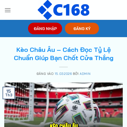
Bỏ
qua
nội
dung
ĐĂNG NHẬP
ĐĂNG KÝ
Kèo Châu Âu – Cách Đọc Tỷ Lệ
Chuẩn Giúp Bạn Chốt Cửa Thắng
ĐĂNG VÀO
15.03.2026
BỞI
ADMIN
15
Th3