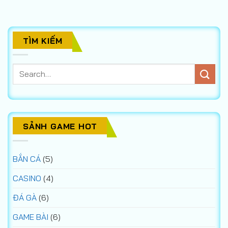
TÌM KIẾM
SẢNH GAME HOT
BẮN CÁ
(5)
CASINO
(4)
ĐÁ GÀ
(6)
GAME BÀI
(6)