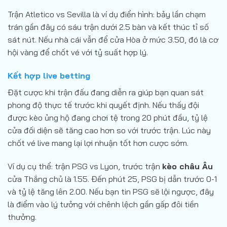
Trận Atletico vs Sevilla là ví dụ điển hình: bảy lần chạm
trán gần đây có sáu trận dưới 2.5 bàn và kết thúc tỉ số
sát nút. Nếu nhà cái vẫn để cửa Hòa ở mức 3.50, đó là cơ
hội vàng để chốt vé với tỷ suất hợp lý.
Kết hợp live betting
Đặt cược khi trận đấu đang diễn ra giúp bạn quan sát
phong độ thực tế trước khi quyết định. Nếu thấy đội
được kèo ủng hộ đang chơi tệ trong 20 phút đầu, tỷ lệ
cửa đối diện sẽ tăng cao hơn so với trước trận. Lúc này
chốt vé live mang lại lợi nhuận tốt hơn cược sớm.
Ví dụ cụ thể: trận PSG vs Lyon, trước trận
kèo châu Âu
cửa Thắng chủ là 1.55. Đến phút 25, PSG bị dẫn trước 0-1
và tỷ lệ tăng lên 2.00. Nếu bạn tin PSG sẽ lội ngược, đây
là điểm vào lý tưởng với chênh lệch gần gấp đôi tiền
thưởng.