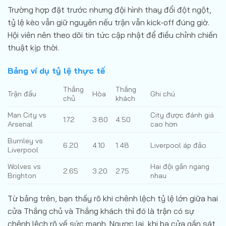
Trường hợp đặt trước nhưng đội hình thay đổi đột ngột,
tỷ lệ kèo vẫn giữ nguyên nếu trận vẫn kick-off đúng giờ.
Hội viên nên theo dõi tin tức cập nhật để điều chỉnh chiến
thuật kịp thời.
Bảng ví dụ tỷ lệ thực tế
Thắng
Thắng
Trận đấu
Hòa
Ghi chú
chủ
khách
Man City vs
City được đánh giá
1.72
3.80
4.50
Arsenal
cao hơn
Burnley vs
6.20
4.10
1.48
Liverpool áp đảo
Liverpool
Wolves vs
Hai đội gần ngang
2.65
3.20
2.75
Brighton
nhau
Từ bảng trên, bạn thấy rõ khi chênh lệch tỷ lệ lớn giữa hai
cửa Thắng chủ và Thắng khách thì đó là trận có sự
chênh lệch rõ về sức mạnh. Ngược lại, khi ba cửa gần sát