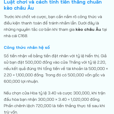
Luật chơi và cách tính tiền thắng chuẩn
kèo châu Âu
Trước khi chốt vé cược, bạn cần nắm rõ công thức và
điều kiện thanh toán để tránh nhầm lẫn. Dưới đây là
những nguyên tắc cơ bản khi tham gia
kèo châu Âu
tại
nhà cái C168.
Công thức nhân hệ số
Số tiền nhận về bằng tiền đặt nhân với tỷ lệ hiển thị. Giả
sử bạn đặt 500,000 đồng vào cửa Thắng với tỷ lệ 2.20,
nếu kết quả đúng thì tổng tiền về tài khoản là 500,000 ×
2.20 = 1,100,000 đồng. Trong đó có 500,000 vốn gốc và
600,000 lợi nhuận.
Nếu chọn cửa Hòa tỷ lệ 3.40 và cược 300,000, khi trận
đấu hòa bạn nhận 300,000 × 3.40 = 1,020,000 đồng.
Phần chênh lệch 720,000 là tiền thắng thực tế sau khi
trừ vốn.