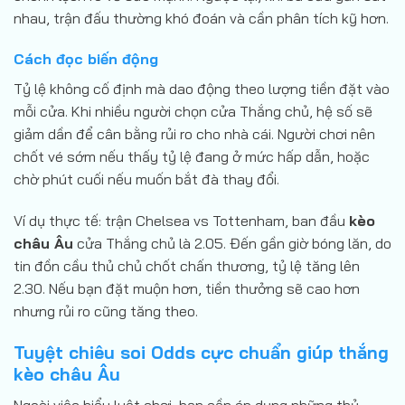
nhau, trận đấu thường khó đoán và cần phân tích kỹ hơn.
Cách đọc biến động
Tỷ lệ không cố định mà dao động theo lượng tiền đặt vào
mỗi cửa. Khi nhiều người chọn cửa Thắng chủ, hệ số sẽ
giảm dần để cân bằng rủi ro cho nhà cái. Người chơi nên
chốt vé sớm nếu thấy tỷ lệ đang ở mức hấp dẫn, hoặc
chờ phút cuối nếu muốn bắt đà thay đổi.
Ví dụ thực tế: trận Chelsea vs Tottenham, ban đầu
kèo
châu Âu
cửa Thắng chủ là 2.05. Đến gần giờ bóng lăn, do
tin đồn cầu thủ chủ chốt chấn thương, tỷ lệ tăng lên
2.30. Nếu bạn đặt muộn hơn, tiền thưởng sẽ cao hơn
nhưng rủi ro cũng tăng theo.
Tuyệt chiêu soi Odds cực chuẩn giúp thắng
kèo châu Âu
Ngoài việc hiểu luật chơi, bạn cần áp dụng những thủ