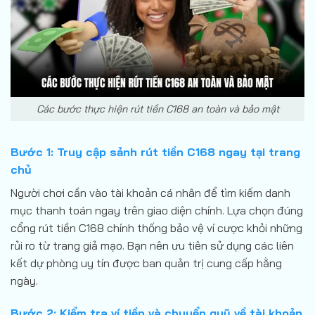
Các bước thực hiện rút tiền C168 an toàn và bảo mật
Bước 1: Truy cập sảnh rút tiền C168 ngay tại trang
chủ
Người chơi cần vào tài khoản cá nhân để tìm kiếm danh
mục thanh toán ngay trên giao diện chính. Lựa chọn đúng
cổng rút tiền C168 chính thống bảo vệ ví cược khỏi những
rủi ro từ trang giả mạo. Bạn nên ưu tiên sử dụng các liên
kết dự phòng uy tín được ban quản trị cung cấp hằng
ngày.
Bước 2: Kiểm tra ví tiền và chuyển quỹ về tài khoản