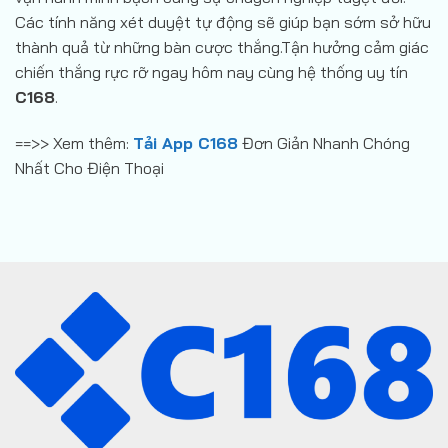
Các tính năng xét duyệt tự động sẽ giúp bạn sớm sở hữu
thành quả từ những bàn cược thắng.Tận hưởng cảm giác
chiến thắng rực rỡ ngay hôm nay cùng hệ thống uy tín
C168
.
==>> Xem thêm:
Tải App C168
Đơn Giản Nhanh Chóng
Nhất Cho Điện Thoại