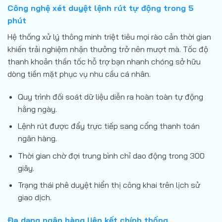
Công nghệ xét duyệt lệnh rút tự động trong 5
phút
Hệ thống xử lý thông minh triệt tiêu mọi rào cản thời gian
khiến trải nghiệm nhận thưởng trở nên mượt mà. Tốc độ
thanh khoản thần tốc hỗ trợ bạn nhanh chóng sở hữu
dòng tiền mặt phục vụ nhu cầu cá nhân.
Quy trình đối soát dữ liệu diễn ra hoàn toàn tự động
hằng ngày.
Lệnh rút được đẩy trực tiếp sang cổng thanh toán
ngân hàng.
Thời gian chờ đợi trung bình chỉ dao động trong 300
giây.
Trạng thái phê duyệt hiển thị công khai trên lịch sử
giao dịch.
Đa dạng ngân hàng liên kết chính thống