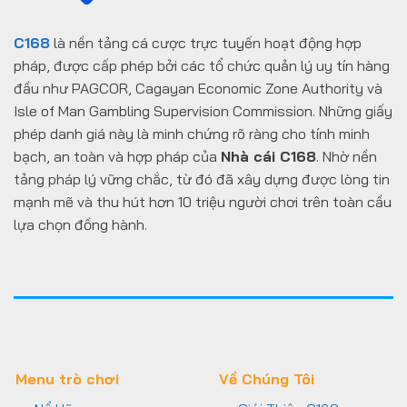
C168
là nền tảng cá cược trực tuyến hoạt động hợp
pháp, được cấp phép bởi các tổ chức quản lý uy tín hàng
đầu như PAGCOR, Cagayan Economic Zone Authority và
Isle of Man Gambling Supervision Commission. Những giấy
phép danh giá này là minh chứng rõ ràng cho tính minh
bạch, an toàn và hợp pháp của
Nhà cái C168
. Nhờ nền
tảng pháp lý vững chắc, từ đó đã xây dựng được lòng tin
mạnh mẽ và thu hút hơn 10 triệu người chơi trên toàn cầu
lựa chọn đồng hành.
Menu trò chơi
Về Chúng Tôi