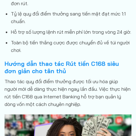
đơn rút.
Tỷ lệ quy đổi điểm thưởng sang tiền mặt đạt mức 1:1
chuẩn.
Hỗ trợ số lượng lệnh rút miễn phí lớn trong vòng 24 giờ.
Toàn bộ tiền thắng cược được chuyển đủ về túi người
chơi.
Hướng dẫn thao tác Rút tiền C168 siêu
đơn giản cho tân thủ
Thao tác quy đổi điểm thưởng được tối ưu hóa giúp
người mới dễ dàng thực hiện ngay lần đầu. Việc thực hiện
rút tiền C168 qua Internet Banking hỗ trợ bạn quản lý
dòng vốn một cách chuyên nghiệp.