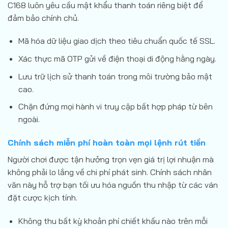
C168 luôn yêu cầu mật khẩu thanh toán riêng biệt để
đảm bảo chính chủ.
Mã hóa dữ liệu giao dịch theo tiêu chuẩn quốc tế SSL.
Xác thực mã OTP gửi về điện thoại di động hằng ngày.
Lưu trữ lịch sử thanh toán trong môi trường bảo mật
cao.
Chặn đứng mọi hành vi truy cập bất hợp pháp từ bên
ngoài.
Chính sách miễn phí hoàn toàn mọi lệnh rút tiền
Người chơi được tận hưởng trọn vẹn giá trị lợi nhuận mà
không phải lo lắng về chi phí phát sinh
.
Chính sách nhân
văn này hỗ trợ bạn tối ưu hóa nguồn thu nhập từ các ván
đặt cược kịch tính.
Không thu bất kỳ khoản phí chiết khấu nào trên mỗi