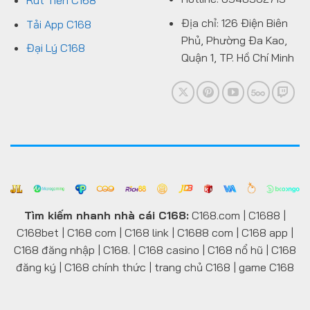
Địa chỉ: 126 Điện Biên
Tải App C168
Phủ, Phường Đa Kao,
Đại Lý C168
Quận 1, TP. Hồ Chí Minh
Tìm kiếm nhanh nhà cái C168:
C168.com | C1688 |
C168bet | C168 com | C168 link | C1688 com | C168 app |
C168 đăng nhập | C168. | C168 casino | C168 nổ hũ | C168
đăng ký | C168 chính thức | trang chủ C168 | game C168